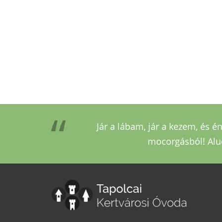
Jár a lábam, jár a kezem, és é
mocorgásból! Alud