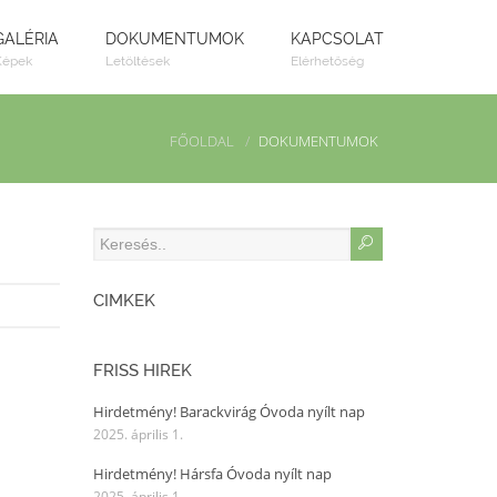
GALÉRIA
DOKUMENTUMOK
KAPCSOLAT
Képek
Letöltések
Elérhetőség
FŐOLDAL
DOKUMENTUMOK
CÍMKÉK
FRISS HÍREK
Hirdetmény! Barackvirág Óvoda nyílt nap
2025. április 1.
Hirdetmény! Hársfa Óvoda nyílt nap
2025. április 1.