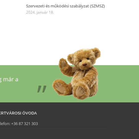
Szervezeti és működési szabályzat (SZMSZ)
2024. január 18.
g már a
ERTVÁROSI ÓVODA
lefon:
+36 87 321 303