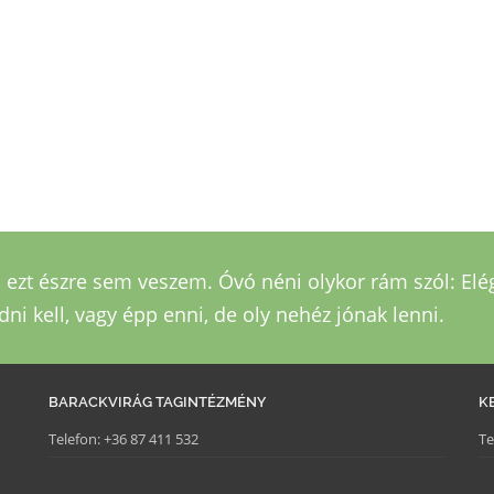
n ezt észre sem veszem. Óvó néni olykor rám szól: Elé
ni kell, vagy épp enni, de oly nehéz jónak lenni.
BARACKVIRÁG TAGINTÉZMÉNY
K
Telefon:
+36 87 411 532
Te